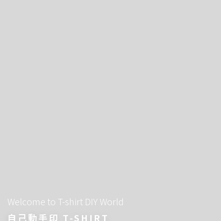
Welcome to T-shirt DIY World
自己動手印 T-SHIRT