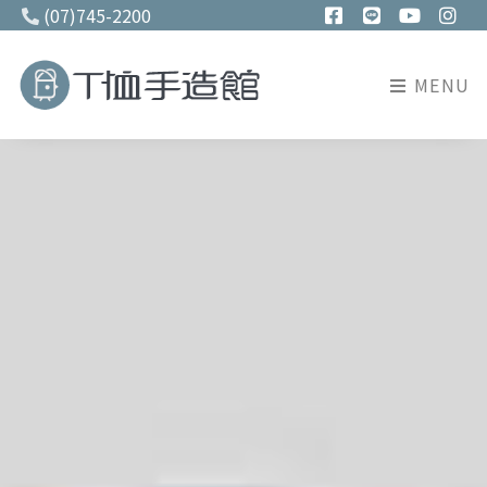
(07)745-2200
MENU