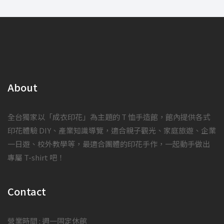
About
全台獨家以「成衣印花」為主題的 T 恤手造館，館內提供各式
印花體驗 DIY、產業知識導覽，適合親子觀光、家庭旅遊、企業
一日遊、校外教學等，最適合團體的印花手作，一起動手做出
專屬 T-shirt 吧！
Contact
營業時間 : 週一固定休館