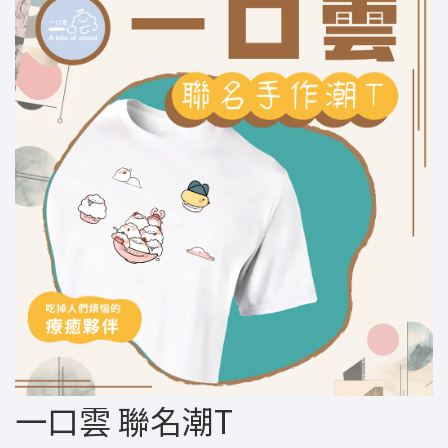
一口雲 聯名潮T