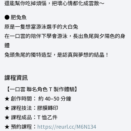
還能幫你吃掉煩惱，把壞心情都化成雲散～
● 肥兔魚
原是一隻想當游泳選手的大白兔
在一口雲的陪伴下學會游泳，長出魚尾與夕陽色的身
體
兔頭魚尾的獨特造型，是認真與夢想的結晶！
課程資訊
【一口雲 聯名角色 T 製作體驗】
★ 創作時間： 約 40–50 分鐘
★ 課程技法：膠膜轉印
★ 課程成品：T 恤乙件
★ 預約課程：
https://reurl.cc/M6N134