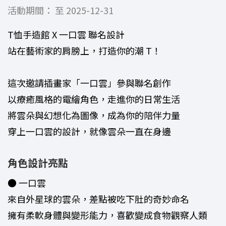
活動期間： 至 2025-12-31
T恤手造館 X 一口雲 聯名設計
站在藝術家的肩膀上，打造你的潮 T！
這次邀請插畫家「一口雲」參與聯名創作
以療癒風格的電繪角色，走進你的日常生活
將雲朵與幻想化為圖像，成為你的陪伴力量
穿上一口雲的設計，就像雲朵一直在身邊
角色設計亮點
● 一口雲
來自外星球的雲朵，差點被吃下肚的奇妙命名
擁有柔軟身體與變形能力，喜歡變成食物觀察人類